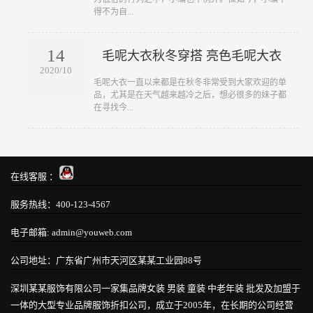
得不为自...
14
毛呢大衣秋冬穿搭 亮色毛呢大衣
2020/10
​毛呢大衣一直以来都是在秋冬非常受到大家欢迎的单
品，尤其是在天气越来越冷之后，想必很多的妹子都
在寻找今...
在线客服 ：
服务热线：400-123-4567
电子邮箱: admin@youweb.com
公司地址：广东省广州市天河区某某工业园88号
深圳某某服饰有限公司一家集品牌女装 男装 童装 中老年装 批发及加盟于
一体的大型专业品牌服饰折扣公司，成立于2005年，在长期的公司经营