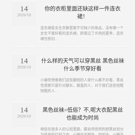
14
你的衣柜里面还缺这样一件连衣
2020/10
裙！
​连衣裙是女生衣橱里面不可缺少的单品，没有哪一个
女生不爱好看的连衣裙，即使过了炎热的夏季，连衣
裙也依旧...
14
什么样的天气可以穿黑丝 黑色丝袜
2020/10
什么季节穿好看
​小编觉得像我们这些腿短的人穿什么都不好看，黑丝
性感那只是针对腿长，腿直的人，对于我们这些短粗
短粗的人...
14
黑色丝袜=低俗？不,呢大衣配黑丝
2020/10
也能成为时尚
​相信在很多人的认知里面，都自然而然的把黑丝划分
为低俗的行列之中，小编也不例外。但如今，小编不