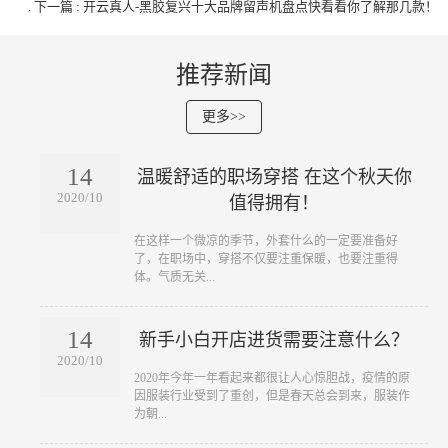
.
下一篇 : 开云真人-黑胶复兴十大品牌留声机盘点快看看你了解那几款！
推荐新闻
更多>>
14
温暖舒适的职场穿搭 在这个秋天你
2020/10
值得拥有！
​在这样一个微凉的季节，外套什么的一定要准备好
了，在职场中，穿搭不仅要注重保暖，也要注重得
体。气质无关...
14
新手小白开店进货需要注意什么？
2020/10
​2020年今年一年看起来都很让人心惊胆战，疫情的原
因服装行业受到了重创，但是春天总会到来，服装作
为朝...