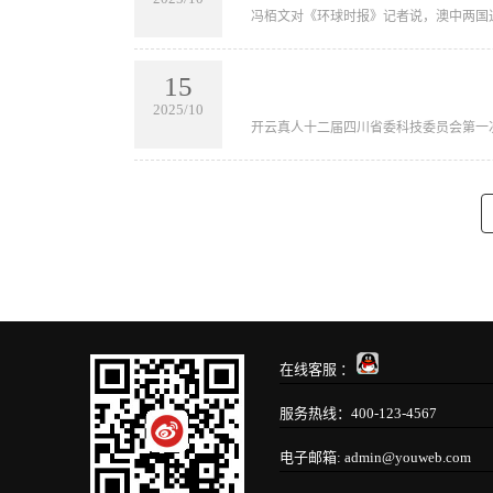
冯栢文对《环球时报》记者说，澳中两国近
15
2025/10
开云真人十二届四川省委科技委员会第一次
在线客服 ：
服务热线：400-123-4567
电子邮箱: admin@youweb.com