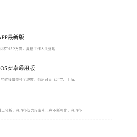
版APP最新版
7915.2万亩，夏播工作大头落地
IOS安卓通用版
亚的航线覆盖多个城市。悉尼可直飞北京、上海、
对点分析，税收征管力度事实上在不断强化，税收征