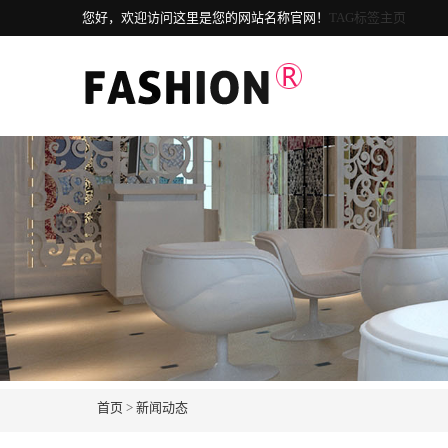
您好，欢迎访问这里是您的网站名称官网！
TAG标签主页
首页
>
新闻动态