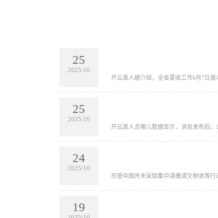
25
2025/10
开云真人据介绍，全省夏收工作6月7日基本结
25
2025/10
开云真人去哪儿数据显示，消息发布后，去
24
2025/10
尽管中国并未采取集中清缴清欠税收等行动
19
2025/10