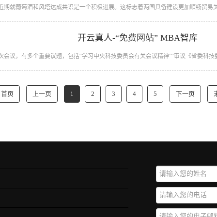
期就葡萄酒和风塔达成共识是一个积极进展。这标志着两国具备建设更加顺畅贸易
开云真人-“免费网站” MBA智库
会议，有多个重要议题，包括“学习中央科技委员会有关会议精神”“审议《省委科
首页
上一页
1
2
3
4
5
下一页