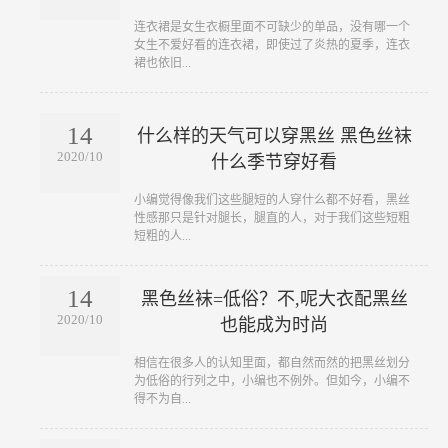
​连衣裙是女生衣橱里面不可缺少的单品，没有哪一个
女生不爱好看的连衣裙，即使过了炎热的夏季，连衣
裙也依旧...
14
什么样的天气可以穿黑丝 黑色丝袜
2020/10
什么季节穿好看
​小编觉得像我们这些腿短的人穿什么都不好看，黑丝
性感那只是针对腿长，腿直的人，对于我们这些短粗
短粗的人...
14
黑色丝袜=低俗？不,呢大衣配黑丝
2020/10
也能成为时尚
​相信在很多人的认知里面，都自然而然的把黑丝划分
为低俗的行列之中，小编也不例外。但如今，小编不
得不为自...