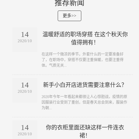
推荐新闻
更多>>
14
温暖舒适的职场穿搭 在这个秋天你
2020/10
值得拥有！
​在这样一个微凉的季节，外套什么的一定要准备好
了，在职场中，穿搭不仅要注重保暖，也要注重得
体。气质无关...
14
新手小白开店进货需要注意什么？
2020/10
​2020年今年一年看起来都很让人心惊胆战，疫情的原
因服装行业受到了重创，但是春天总会到来，服装作
为朝...
14
你的衣柜里面还缺这样一件连衣
2020/10
裙！